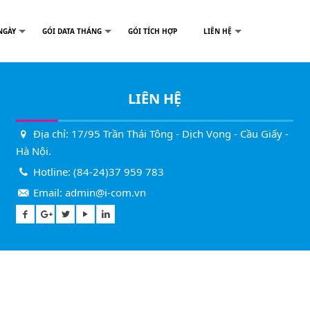
NGÀY
GÓI DATA THÁNG
GÓI TÍCH HỢP
LIÊN HỆ
LIÊN HỆ
Địa chỉ: 17/95 Trần Thái Tông - Dịch Vọng - Cầu Giấy -
Hà Nội.
Hotline:
(84-24)37 959 783
Email:
admin@i-com.vn