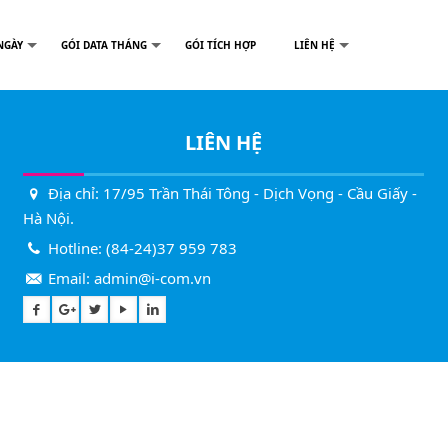
NGÀY
GÓI DATA THÁNG
GÓI TÍCH HỢP
LIÊN HỆ
LIÊN HỆ
Địa chỉ: 17/95 Trần Thái Tông - Dịch Vọng - Cầu Giấy -
Hà Nội.
Hotline:
(84-24)37 959 783
Email:
admin@i-com.vn